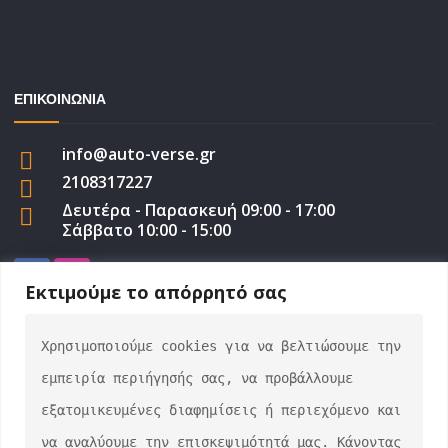
ΕΠΙΚΟΙΝΩΝΙΑ
info@auto-verse.gr
2108317227
Δευτέρα - Παρασκευή 09:00 - 17:00
Σάββατο 10:00 - 15:00
Εκτιμούμε το απόρρητό σας
Χρησιμοποιούμε cookies για να βελτιώσουμε την 
auto-verse.gr ©2022 | Development by
George
εμπειρία περιήγησής σας, να προβάλλουμε 
Efstratiou
εξατομικευμένες διαφημίσεις ή περιεχόμενο και 
να αναλύουμε την επισκεψιμότητά μας. Κάνοντας 