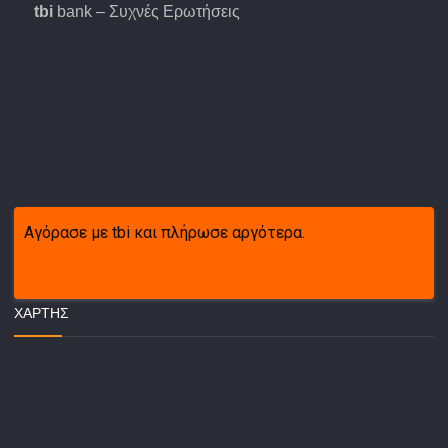
tbi
bank – Συχνές Ερωτήσεις
Αγόρασε με tbi και πλήρωσε αργότερα.
ΧΆΡΤΗΣ