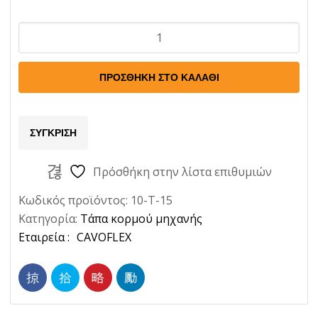
Ταπα
Μηχανης
Ρηχη
ΠΡΟΣΘΉΚΗ ΣΤΟ ΚΑΛΆΘΙ
35
Χιλ.
Ποσότητα
ΣΎΓΚΡΙΣΗ
Πρόσθήκη στην λίστα επιθυμιών
Κωδικός προϊόντος:
10-T-15
Κατηγορία:
Τάπα κορμού μηχανής
Ετικέτα:
CAVOFLEX