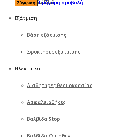
Παπούτσια
Γρήγορη προβολή
Σύγκριση
Εξάτμιση
Βάση εξάτμισης
Σφυκτήρες εξάτμισης
Ηλεκτρικά
Αισθητήρες θερμοκρασίας
Ασφαλειοθήκες
Βαλβίδα Stop
Βαλβίδα Όπισθεν