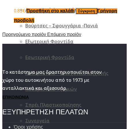
Αρωματικά Αυτοκινήτου
0.83
€
Προσθήκη στο καλάθι
Γρήγορη
Σύγκριση
προβολή
Βούρτσες – Σφουγγάρια -Πανιά
Προηγούμενο προϊόν
Επόμενο προϊόν
Εξωτερική Φροντίδα
Εσωτερική Φροντίδα
Το κατάστημα μας δραστηριοποιείται στον
Καθαριστικά – Ενισχυτικά Μηχανής
χώρο του αυτοκινήτου από το 1973 με
ανταλλακτικά και αξεσουάρ.
Καθαριστικά Τζαμιών
ΕΠΙΚΟΙΝΩΝΙΑ
Σπρέι Πλαστικοποίησης
ΕΞΥΠΗΡΕΤΗΣΗ ΠΕΛΑΤΩΝ
Συνεργεία
Όροι χρήσης