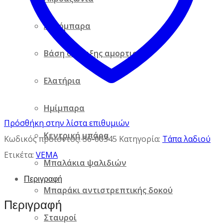
Ακρόμπαρα
Βάση στήριξης αμορτισέρ
Ελατήρια
Ημίμπαρα
Πρόσθήκη στην λίστα επιθυμιών
Κεντρική μπάρα
Κωδικός προϊόντος:
36-00345
Κατηγορία:
Τάπα λαδιού
Ετικέτα:
VEMA
Μπαλάκια ψαλιδιών
Περιγραφή
Μπαράκι αντιστρεπτικής δοκού
Περιγραφή
Σταυροί