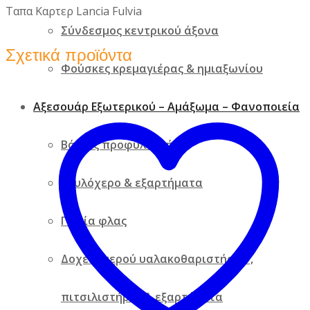
Ταπα Καρτερ Lancia Fulvia
Σύνδεσμος κεντρικού άξονα
Σχετικά προϊόντα
Φούσκες κρεμαγιέρας & ημιαξωνίου
Αξεσουάρ Εξωτερικού – Αμάξωμα – Φανοποιεία
Βάσεις προφυλακτήρα
Γρυλόχερο & εξαρτήματα
Γωνία φλας
Δοχείο νερού υαλακοθαριστήρων,
πιτσιλιστήρια & εξαρτήματα