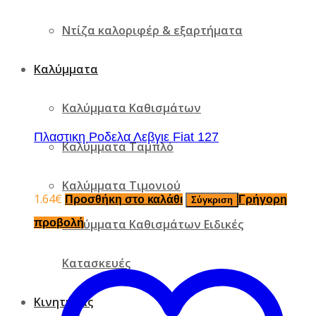
Ντίζα καλοριφέρ & εξαρτήματα
Καλύμματα
Καλύμματα Καθισμάτων
Πλαστικη Ροδελα Λεβγιε Fiat 127
Καλύμματα Ταμπλό
Καλύμματα Τιμονιού
1.64
€
Προσθήκη στο καλάθι
Γρήγορη
Σύγκριση
προβολή
Καλύμματα Καθισμάτων Ειδικές
Κατασκευές
Κινητήρας