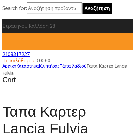
Search for:
Στρατηγού Καλλάρη 28
2108317227
Το καλάθι μου
0.00
€
0
Αρχική
Κατάστημα
Κινητήρας
Τάπα λαδιού
Ταπα Καρτερ Lancia
Fulvia
Cart
Ταπα Καρτερ
Lancia Fulvia