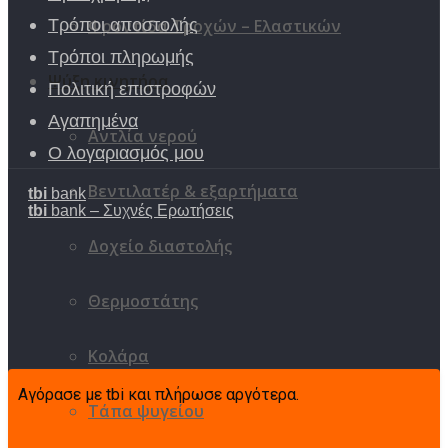
Φροντίδα Τροχών – Ελαστικών
Τρόποι αποστολής
Τρόποι πληρωμής
Ψύξη κινητήρα
Πολιτική επιστροφών
Αγαπημένα
Αντλία νερού
Ο λογαριασμός μου
Βεντιλατέρ & εξαρτήματα
tbi
bank
tbi
bank – Συχνές Ερωτήσεις
Δοχείο διαστολής
Θερμοστάτης
Κολάρα
Αγόρασε με tbi και πλήρωσε αργότερα.
Τάπα ψυγείου