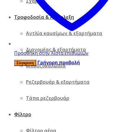
Σχάρες
Τροφοδοσία & Ανάφλεξη
Αντλία καυσίμων & εξαρτήματα
Διανομέας & εξαρτήματα
Πρόσθήκη στην λίστα επιθυμιών
Γρήγορη προβολή
Σύγκριση
Μπουζοκαλώδια
Ρεζερβουάρ & εξαρτήματα
Τάπα ρεζερβουάρ
Φίλτρο
Φίλτρο αέρα