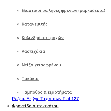
Ελαστικοί σωλήνες φρένων (μαρκούτσια)
Κατανεμιτής
Κυλινδράκια τροχών
Λαστιχάκια
Ντίζα χειροφρένου
Τακάκια
Ταμπούρο & εξαρτήματα
Ροζετα Λεβγιε Ταχυτητων Fiat 127
Φροντίδα αυτοκινήτου