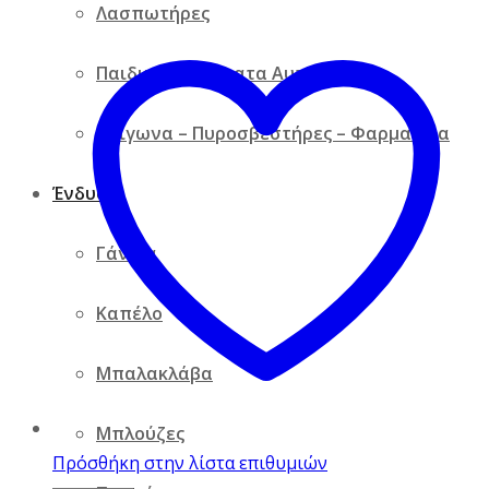
Λασπωτήρες
Παιδικά Καθίσματα Αυτοκινήτου
Τρίγωνα – Πυροσβεστήρες – Φαρμακεία
Ένδυση
Γάντια
Καπέλο
Μπαλακλάβα
Μπλούζες
Πρόσθήκη στην λίστα επιθυμιών