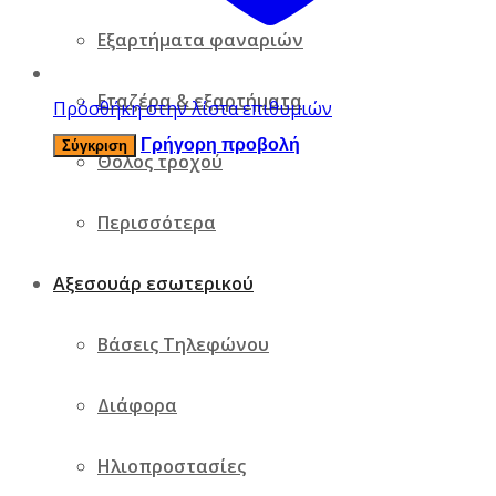
Εξαρτήματα φαναριών
Εταζέρα & εξαρτήματα
Πρόσθήκη στην λίστα επιθυμιών
Γρήγορη προβολή
Σύγκριση
Θόλος τροχού
Περισσότερα
Αξεσουάρ εσωτερικού
Βάσεις Τηλεφώνου
Διάφορα
Ηλιοπροστασίες