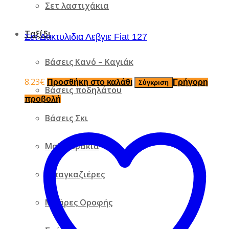
Σετ λαστιχάκια
Ταξίδι
Σετ Δακτυλιδια Λεβγιε Fiat 127
Βάσεις Κανό – Καγιάκ
8.23
€
Προσθήκη στο καλάθι
Γρήγορη
Σύγκριση
Βάσεις ποδηλάτου
προβολή
Βάσεις Σκι
Μαξιλαράκια
Μπαγκαζιέρες
Μπάρες Οροφής