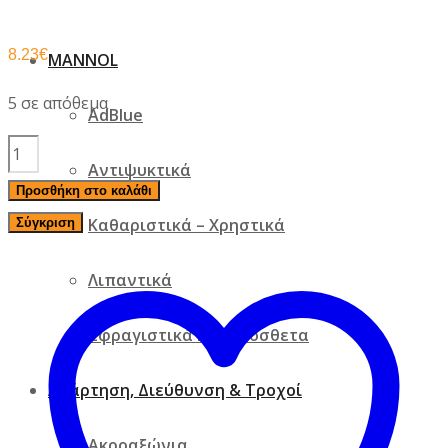
8.23
€
MANNOL
5 σε απόθεμα
AdBlue
Ταπα
Αντιψυκτικά
Καρτερ
Προσθήκη στο καλάθι
Lancia
Καθαριστικά – Χρηστικά
Σύγκριση
Fulvia
Ποσότητα
Λιπαντικά
Σφραγιστικά και πρόσθετα
Ανάρτηση, Διεύθυνση & Τροχοί
Ακροαξώνια