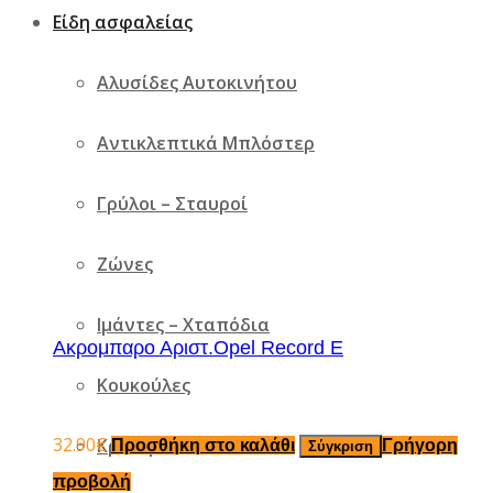
Είδη ασφαλείας
Αλυσίδες Αυτοκινήτου
Αντικλεπτικά Μπλόστερ
Γρύλοι – Σταυροί
Ζώνες
Ιμάντες – Χταπόδια
Ακρομπαρο Αριστ.Opel Record E
Κουκούλες
32.90
€
Κράνη
Προσθήκη στο καλάθι
Γρήγορη
Σύγκριση
προβολή