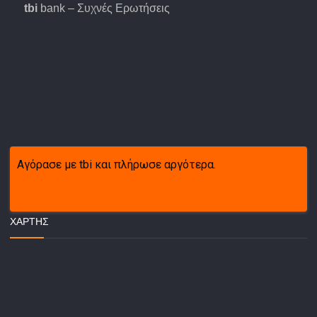
tbi
bank – Συχνές Ερωτήσεις
Αγόρασε με tbi και πλήρωσε αργότερα.
ΧΆΡΤΗΣ