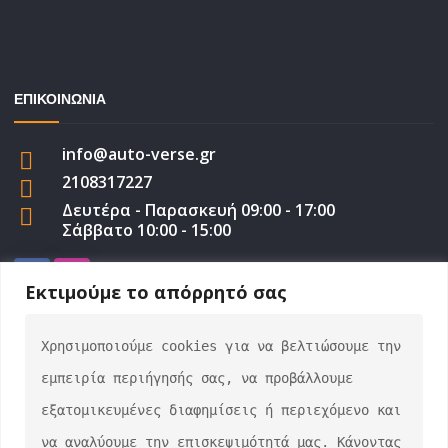
ΕΠΙΚΟΙΝΩΝΙΑ
info@auto-verse.gr
2108317227
Δευτέρα - Παρασκευή 09:00 - 17:00
Σάββατο 10:00 - 15:00
Εκτιμούμε το απόρρητό σας
Χρησιμοποιούμε cookies για να βελτιώσουμε την 
auto-verse.gr ©2022 | Development by
George
εμπειρία περιήγησής σας, να προβάλλουμε 
Efstratiou
εξατομικευμένες διαφημίσεις ή περιεχόμενο και 
να αναλύουμε την επισκεψιμότητά μας. Κάνοντας 