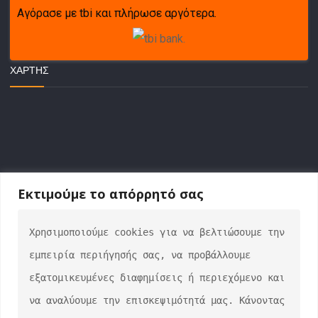
Αγόρασε με tbi και πλήρωσε αργότερα.
ΧΆΡΤΗΣ
Εκτιμούμε το απόρρητό σας
Χρησιμοποιούμε cookies για να βελτιώσουμε την 
ΕΠΙΚΟΙΝΩΝΙΑ
εμπειρία περιήγησής σας, να προβάλλουμε 
info@auto-verse.gr
εξατομικευμένες διαφημίσεις ή περιεχόμενο και 
2108317227
να αναλύουμε την επισκεψιμότητά μας. Κάνοντας 
Δευτέρα - Παρασκευή 09:00 - 17:00