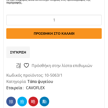
Ταπα
Ψυγειου
Ιαπωνεζικα
ΠΡΟΣΘΉΚΗ ΣΤΟ ΚΑΛΆΘΙ
Παλια
0,9Bar
Ποσότητα
ΣΎΓΚΡΙΣΗ
Πρόσθήκη στην λίστα επιθυμιών
Κωδικός προϊόντος:
10-5063/1
Κατηγορία:
Τάπα ψυγείου
Ετικέτα:
CAVOFLEX