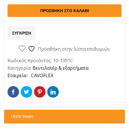
Peugeot
304
ΠΡΟΣΘΉΚΗ ΣΤΟ ΚΑΛΆΘΙ
Ποσότητα
ΣΎΓΚΡΙΣΗ
Πρόσθήκη στην λίστα επιθυμιών
Κωδικός προϊόντος:
10-1391C
Κατηγορία:
Βεντιλατέρ & εξαρτήματα
Ετικέτα:
CAVOFLEX
ΠΕΡΙΓΡΑΦΉ