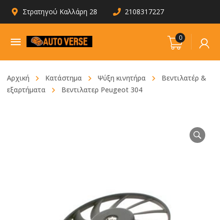
Στρατηγού Καλλάρη 28
2108317227
0
Αρχική
Κατάστημα
Ψύξη κινητήρα
Βεντιλατέρ &
εξαρτήματα
Βεντιλατερ Peugeot 304