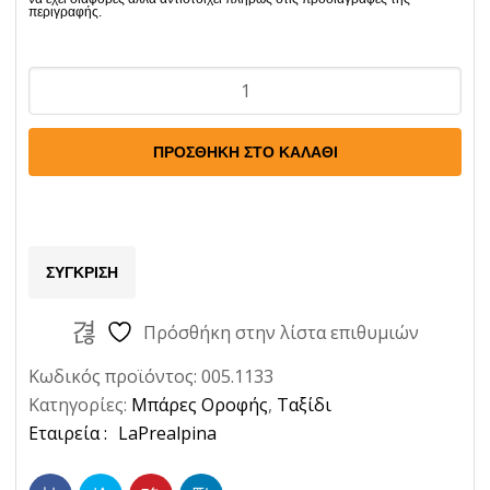
Άκρα
Ford
S-
ΠΡΟΣΘΉΚΗ ΣΤΟ ΚΑΛΆΘΙ
Max
2006-
2015
4τμχ
ΣΎΓΚΡΙΣΗ
LaPrealpina
Ποσότητα
Πρόσθήκη στην λίστα επιθυμιών
Κωδικός προϊόντος:
005.1133
Κατηγορίες:
Μπάρες Οροφής
,
Ταξίδι
Ετικέτα:
LaPrealpina