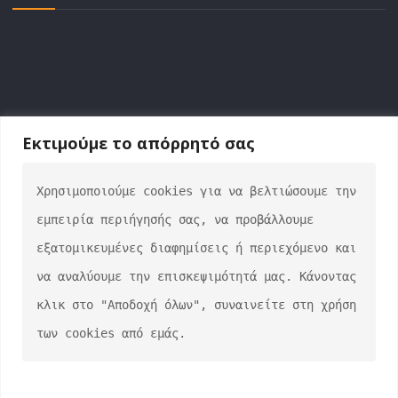
Εκτιμούμε το απόρρητό σας
Χρησιμοποιούμε cookies για να βελτιώσουμε την 
ΕΠΙΚΟΙΝΩΝΙΑ
εμπειρία περιήγησής σας, να προβάλλουμε 
info@auto-verse.gr
εξατομικευμένες διαφημίσεις ή περιεχόμενο και 
2108317227
να αναλύουμε την επισκεψιμότητά μας. Κάνοντας 
Δευτέρα - Παρασκευή 09:00 - 17:00
κλικ στο "Αποδοχή όλων", συναινείτε στη χρήση 
Σάββατο 10:00 - 15:00
των cookies από εμάς.