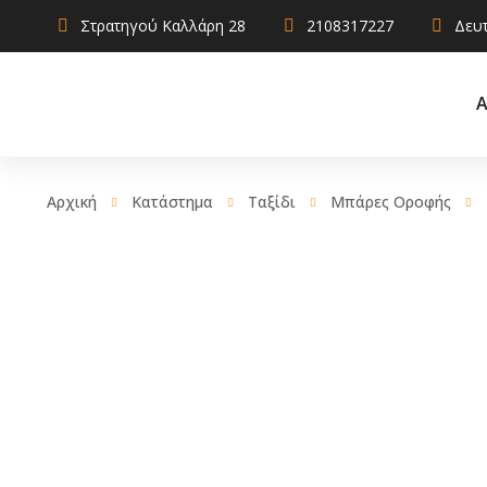
Στρατηγού Καλλάρη 28
2108317227
Δευτ
Α
Αρχική
Κατάστημα
Ταξίδι
Μπάρες Οροφής
AdBlue
Αντιψυκτικ
Καθαριστικ
Χρηστικά
Λιπαντικά
Σφραγιστικά
πρόσθετα