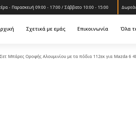
έρα - Παρασκευή 09:00 - 17:00 / Σάββατο 10:00 - 15:00
Δωρεάν
ρχική
Σχετικά με εμάς
Επικοινωνία
Όλα τ
Σετ Μπάρες Οροφής Αλουμινίου με τα πόδια 112εκ για Mazda 6 4
Ακροαξώνια
ά
Βάσεις 
Ακρόμπαρα
ά –
Γρυλόχε
Βάση στήριξης
εξαρτήμ
αμορτισέρ
Γωνία φ
Ελατήρια
 και
Δοχείο ν
Ημίμπαρα
υαλακοθ