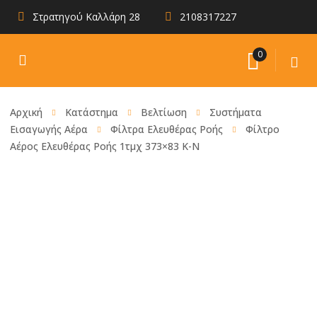
Στρατηγού Καλλάρη 28
2108317227
0
Αρχική
Κατάστημα
Βελτίωση
Συστήματα
Εισαγωγής Αέρα
Φίλτρα Ελευθέρας Ροής
Φίλτρο
Αέρος Ελευθέρας Ροής 1τμχ 373×83 K-N