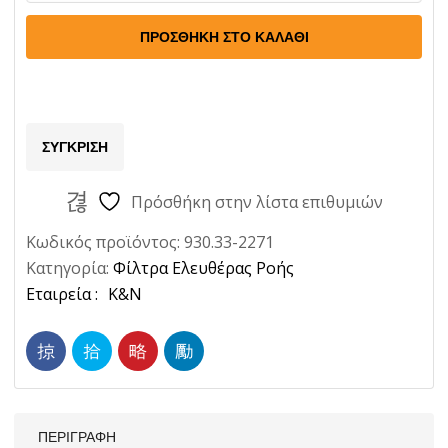
Αέρος
Ελευθέρας
ΠΡΟΣΘΉΚΗ ΣΤΟ ΚΑΛΆΘΙ
Ροής
1τμχ
Kia
Sorento
ΣΎΓΚΡΙΣΗ
297x235
K-
Πρόσθήκη στην λίστα επιθυμιών
N
Κωδικός προϊόντος:
930.33-2271
Ποσότητα
Κατηγορία:
Φίλτρα Ελευθέρας Ροής
Ετικέτα:
K&N
ΠΕΡΙΓΡΑΦΉ