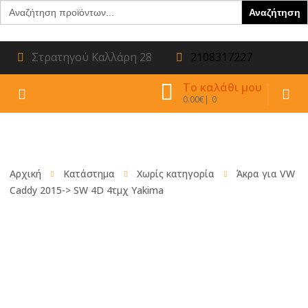
Search
for:
Στρατηγού Καλλάρη 28
2108317227
Το καλάθι μου
0.00
€
0
Αρχική
Κατάστημα
Χωρίς κατηγορία
Άκρα για VW
Caddy 2015-> SW 4D 4τμχ Yakima