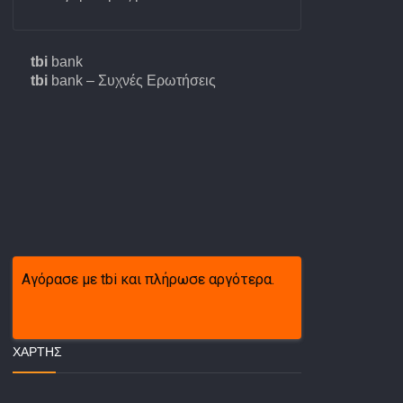
tbi
bank
tbi
bank – Συχνές Ερωτήσεις
Αγόρασε με tbi και πλήρωσε αργότερα.
ΧΆΡΤΗΣ