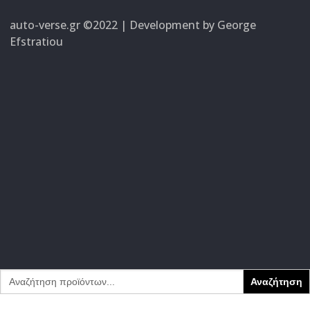
auto-verse.gr ©2022 | Development by
George
Efstratiou
Search
for: