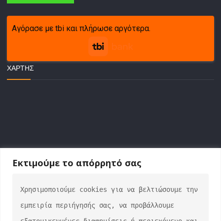
Αγόρασε με tbi και πλήρωσε αργότερα.
ΧΆΡΤΗΣ
Εκτιμούμε το απόρρητό σας
ΕΠΙΚΟΙΝΩΝΙΑ
Χρησιμοποιούμε cookies για να βελτιώσουμε την 
εμπειρία περιήγησής σας, να προβάλλουμε 
info@auto-verse.gr
εξατομικευμένες διαφημίσεις ή περιεχόμενο και 