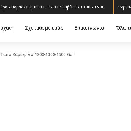
έρα - Παρασκευή 09:00 - 17:00 / Σάββατο 10:00 - 15:00
Δωρεάν
ρχική
Σχετικά με εμάς
Επικοινωνία
Όλα τ
Ταπα Καρτερ Vw 1200-1300-1500 Golf
Ακροαξώνια
ά
Βάσεις 
Ακρόμπαρα
ά –
Γρυλόχε
Βάση στήριξης
εξαρτήμ
αμορτισέρ
Γωνία φ
Ελατήρια
 και
Δοχείο ν
Ημίμπαρα
υαλακοθ