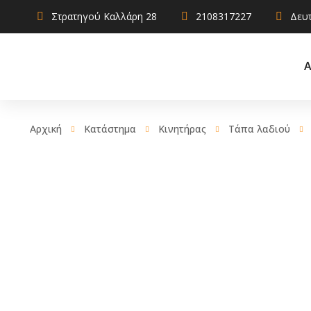
Στρατηγού Καλλάρη 28
2108317227
Δευτ
Α
Αρχική
Κατάστημα
Κινητήρας
Τάπα λαδιού
AdBlue
Αντιψυκτικ
Καθαριστικ
Χρηστικά
Λιπαντικά
Σφραγιστικά
πρόσθετα