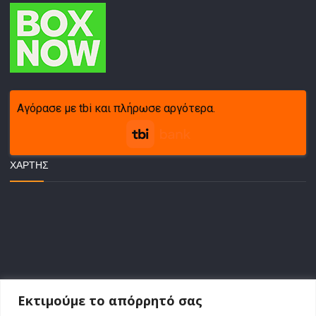
Αγόρασε με tbi και πλήρωσε αργότερα.
ΧΆΡΤΗΣ
Εκτιμούμε το απόρρητό σας