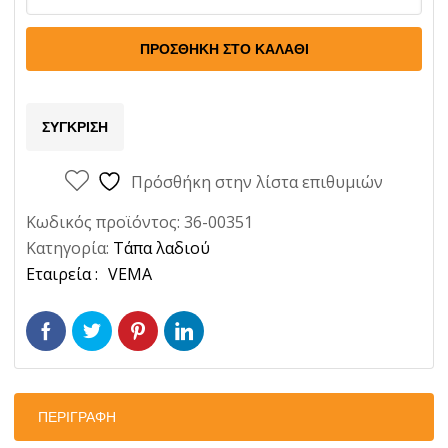
Καρτερ
Vw
ΠΡΟΣΘΉΚΗ ΣΤΟ ΚΑΛΆΘΙ
Ολα
Ποσότητα
ΣΎΓΚΡΙΣΗ
Πρόσθήκη στην λίστα επιθυμιών
Κωδικός προϊόντος:
36-00351
Κατηγορία:
Τάπα λαδιού
Ετικέτα:
VEMA
ΠΕΡΙΓΡΑΦΉ