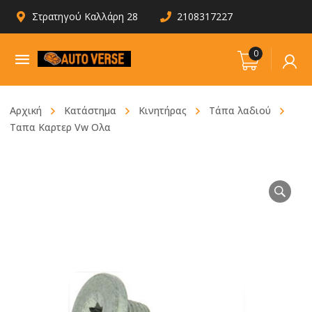
Στρατηγού Καλλάρη 28
2108317227
0
Αρχική
Κατάστημα
Κινητήρας
Τάπα λαδιού
Ταπα Καρτερ Vw Ολα