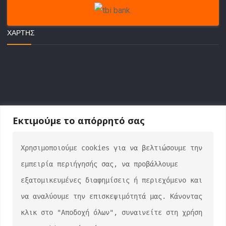
ΧΆΡΤΗΣ
Εκτιμούμε το απόρρητό σας
Χρησιμοποιούμε cookies για να βελτιώσουμε την 
ΕΠΙΚΟΙΝΩΝΙΑ
εμπειρία περιήγησής σας, να προβάλλουμε 
info@auto-verse.gr
εξατομικευμένες διαφημίσεις ή περιεχόμενο και 
2108317227
να αναλύουμε την επισκεψιμότητά μας. Κάνοντας 
Δευτέρα - Παρασκευή 09:00 - 17:00
κλικ στο "Αποδοχή όλων", συναινείτε στη χρήση 
Σάββατο 10:00 - 15:00