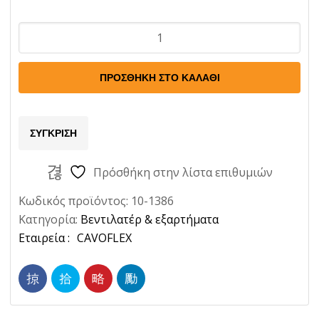
Βεντιλατερ
Alfa
Romeo
ΠΡΟΣΘΉΚΗ ΣΤΟ ΚΑΛΆΘΙ
1750
Ποσότητα
ΣΎΓΚΡΙΣΗ
Πρόσθήκη στην λίστα επιθυμιών
Κωδικός προϊόντος:
10-1386
Κατηγορία:
Βεντιλατέρ & εξαρτήματα
Ετικέτα:
CAVOFLEX