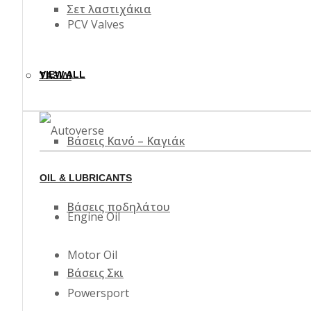
Σετ λαστιχάκια
PCV Valves
VIEW ALL
ΤΑΞΊΔΙ
Βάσεις Κανό – Καγιάκ
OIL & LUBRICANTS
Βάσεις ποδηλάτου
Engine Oil
Motor Oil
Βάσεις Σκι
Powersport