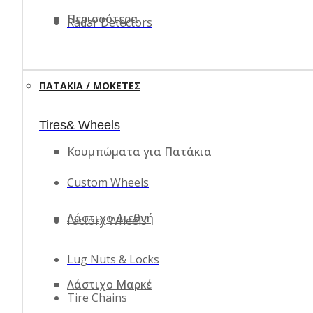
Περισσότερα
Radar Detectors
ΠΑΤΆΚΙΑ / ΜΟΚΈΤΕΣ
Tires& Wheels
Κουμπώματα για Πατάκια
Custom Wheels
Λάστιχο Διεθνή
Factory Wheels
Lug Nuts & Locks
Λάστιχο Μαρκέ
Tire Chains