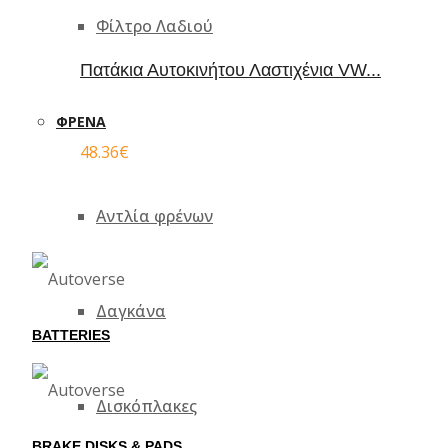
Φίλτρο Λαδιού
Πατάκια Αυτοκινήτου Λαστιχένια VW...
ΦΡΈΝΑ
48.36
€
Αντλία φρένων
Δαγκάνα
BATTERIES
Δισκόπλακες
BRAKE DISKS & PADS