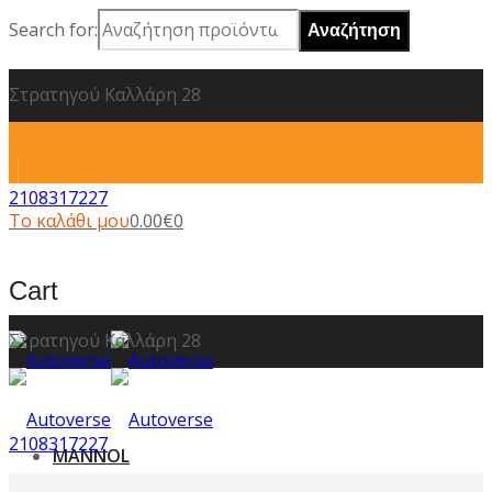
Search for:
Στρατηγού Καλλάρη 28
2108317227
Το καλάθι μου
0.00
€
0
Cart
Στρατηγού Καλλάρη 28
2108317227
MANNOL