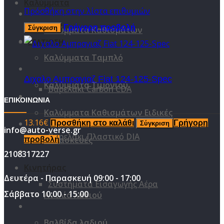
Καλύμματα
Πρόσθήκη στην λίστα επιθυμιών
Γρήγορη προβολή
Σύγκριση
Καλύμματα Καθισμάτων
ΒΕΛΤΊΩΣΗ
Καλύμματα Ταμπλό
Διχαλο Αμπραγιαζ Fiat 124-125-Spec
Καλύμματα Τιμονιού
Βαρελάκι Carbon CDA
ΕΠΙΚΟΙΝΩΝΙΑ
Καλύμματα Καθισμάτων Ειδικές
13.16
€
Προσθήκη στο καλάθι
Γρήγορη
Σύγκριση
info@auto-verse.gr
Βαρελάκι Πλαστικό DIA
Κατασκευές
προβολή
2108317227
Κινητήρας
Δευτέρα - Παρασκευή 09:00 - 17:00
Συστήματα Εισαγωγής Αέρα
Σάββατο 10:00 - 15:00
Αντλία λαδιού
Βαλβίδα λαδιού