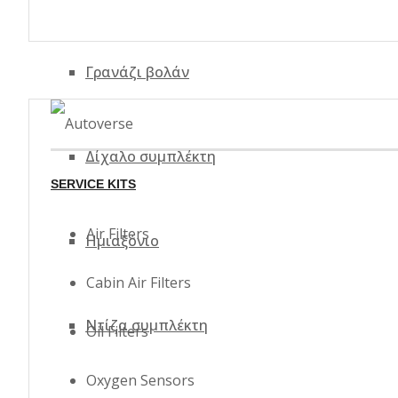
Γρανάζι βολάν
Δίχαλο συμπλέκτη
SERVICE KITS
Air Filters
Ημιαξόνιο
Cabin Air Filters
Ντίζα συμπλέκτη
Oil Filters
Oxygen Sensors