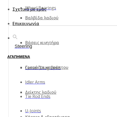
Wheel Bearings
Σχετικά με εμάς
Βαλβίδα λαδιού
Επικοινωνία
Βάσεις κινητήρα
Steering
ΑΓΑΠΗΜΕΝΑ
Γρανάζια καθρέπτου
Center Drag Links
Idler Arms
Δείκτης λαδιού
Tie Rod Ends
U-Joints
Κάρτερ & εξαρτήματα