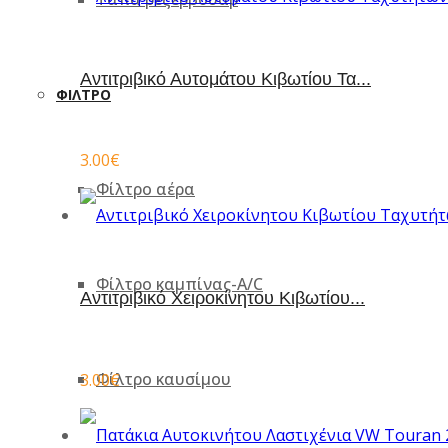
Aντιτριβικό Αυτομάτου Κιβωτίου Τα...
ΦΊΛΤΡΟ
3.00
€
Φίλτρο αέρα
Φίλτρο καμπίνας-A/C
Aντιτριβικό Χειροκίνητου Κιβωτίου...
Φίλτρο καυσίμου
3.00
€