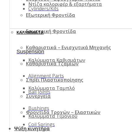
Ντίζα καλοριφέρ & εξαρτήματα
Cylinders/Kits
Εξωτερική Φροντίδα
Εσωτερική Φροντίδα
ΚΑΛΎΜΜΑΤΑ
Καθαριστικά – Ενισχυτικά Μηχανής
Suspension
Καλύμματα Καθισμάτων
Καθαριστικά Τζαμιών
Alignment Parts
Σπρέι Πλαστικοποίησης
Καλύμματα Ταμπλό
Ball Joints
Συνεργεία
Bushings
Φροντίδα Τροχών – Ελαστικών
Καλύμματα Τιμονιού
Coil Springs
Ψύξη κινητήρα