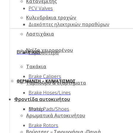
Κατανεμιτής
PCV Valves
Κυλινδράκια τροχών
Διακόπτες ηλεκτρικών παραθύρων
Λαστιχάκια
Ντίζα χειροφρένου
Brake kits
Περισσότερα
Τακάκια
Brake Calipers
ΘΈΡΜΑΝΣΗ – ΚΛΙΜΑΤΙΣΜΌΣ
Ταμπούρο & εξαρτήματα
Brake Hoses/Lines
Φροντίδα αυτοκινήτου
Brake Pads/Shoes
Μοτέρ
Αρωματικά Αυτοκινήτου
Brake Rotors
Βούρτσες – Σφουγγάρια -Πανιά