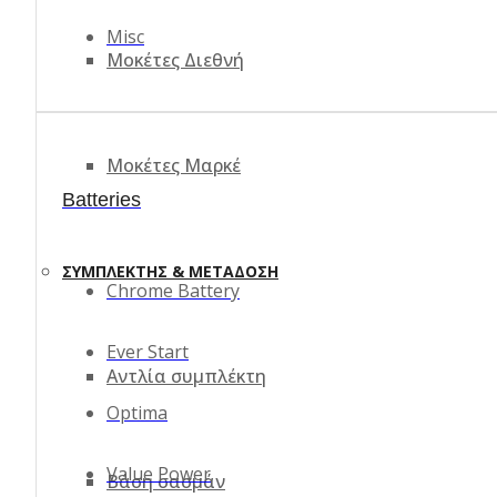
Misc
Μοκέτες Διεθνή
Μοκέτες Μαρκέ
Batteries
ΣΥΜΠΛΈΚΤΗΣ & ΜΕΤΆΔΟΣΗ
Chrome Battery
Ever Start
Αντλία συμπλέκτη
Optima
Value Power
Βάση σασμάν