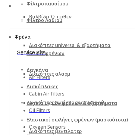
Φίλτρο καυσίμου
Βαλβίδα Όπισθεν
Φίλτρο Λαδιού
Φρένα
Διακόπτες universal & εξαρτήματα
Service Kits
Αντλία φρένων
Δαγκάνα
Διακόπτες αλαρμ
Air Filters
Δισκόπλακες
Cabin Air Filters
Διακόπτες αντίστασης τζαμιού
Δοχείο υγρών φρένων & εξαρτήματα
Oil Filters
Ελαστικοί σωλήνες φρένων (μαρκούτσια)
Oxygen Sensors
Διακόπτες βεντιλατέρ